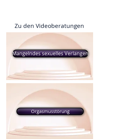
Zu den Videoberatungen
Mangelndes sexuelles Verlangen
Orgasmusstörung