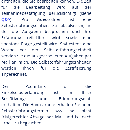
enthalten, die Sie bearbeiten können. Die Zeit
nach Absolvierung einer
für die Bearbeitung wird auf der
Selbsterfahrungseinheit Kosten € 120,-)
Teilnahmebestätigung berücksichtigt (siehe
Kosten für den Videoordner: € 180,-
Q&A
). Pro Videoordner ist eine
Selbsterfahrungseinheit zu absolvieren, in
der die Aufgaben besprochen und Ihre
Erfahrung reflektiert wird sowie eine
spontane Frage gestellt wird. Späte
stens eine
Woche vor der Selbsterfahrungseinheit
senden Sie die ausgearbeiteten Aufgaben per
Mail an mich. Die Selbsterfahrungseinheiten
werden Ihnen für die Zertifizierung
angerechnet.
Der Zoom-L
ink
für die
Einzelselbsterfahrung
ist in Ihrer
Bestätigungs- und Erinnerungsmail
enthalten.
Die Honorarnote erhalten Sie beim
Selbsterfahrungstermin bzw. bei nicht
fristgerechter Absage per Mail und ist nach
Erhalt zu begleichen.