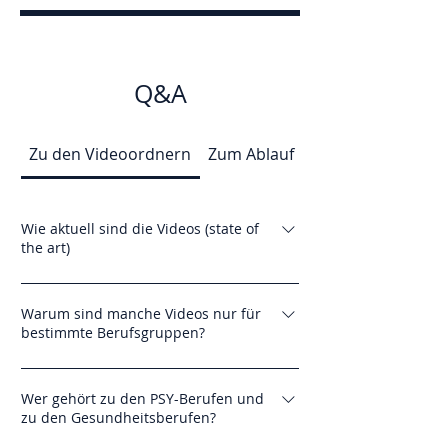
Q&A
Zu den Videoordnern
Zum Ablauf
Zur Teilnahmebes
Wie aktuell sind die Videos (state of
the art)
Jedes Video wird jährlich auf Aktualität
überprüft und gegebenenfalls ergänzt,
Warum sind manche Videos nur für
bestimmte Berufsgruppen?
aktualisiert und neu aufgenommen.
Damit haben Sie die Sicherheit, dass die
Die Videos sind jeweils den
Videos immer den aktuellen Stand der
Berufsgruppen zugänglich, denen die
Wer gehört zu den PSY-Berufen und
Wissenschaft abbilden.
zu den Gesundheitsberufen?
inhaltlichen Tätigkeiten vorbehalten
sind. Die Therapieblöcke buchen bzw.