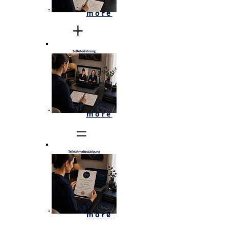
more
+
more
=
more