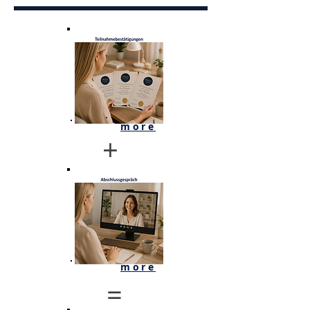
more
+
more
=