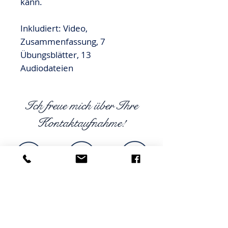
kann.
Inkludiert: Video,
Zusammenfassung, 7
Übungsblätter, 13
Audiodateien
Ich freue mich über Ihre
Kontaktaufnahme!
Mag. Birgit Schörg
Klinische Psychologin und
Gesundheitspsychologin
Supervisorin, EuroPsy zertifiziert