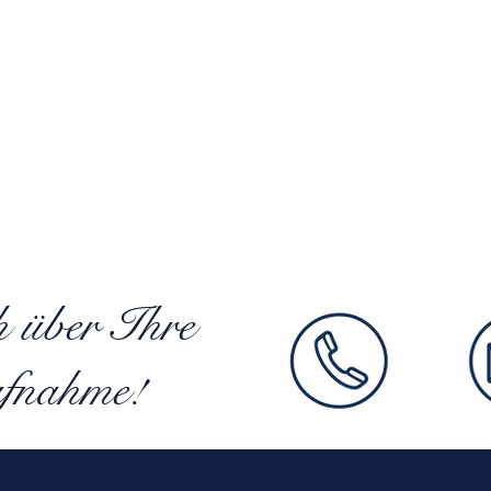
h über Ihre
fnahme!