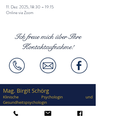
11. Dez. 2025, 18:30 – 19:15
Online via Zoom
Ich freue mich über Ihre
Kontaktaufnahme!
Mag. Birgit Schörg
Klinische Psychologin und
Gesundheitspsychologin
Supervisorin, EuroPsy zertifiziert
Zertifiziert in Traumatherapie, EMDR,
Brainspotting, Notfallpsychologie, Forensische
Psychologie, Sexualtherapie