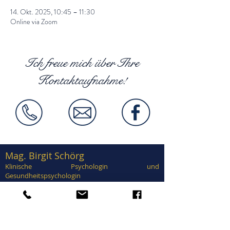
14. Okt. 2025, 10:45 – 11:30
Online via Zoom
Ich freue mich über Ihre
Kontaktaufnahme!
Mag. Birgit Schörg
Klinische Psychologin und
Gesundheitspsychologin
Supervisorin, EuroPsy zertifiziert
Zertifiziert in Traumatherapie, EMDR,
Brainspotting, Notfallpsychologie, Forensische
Psychologie, Sexualtherapie