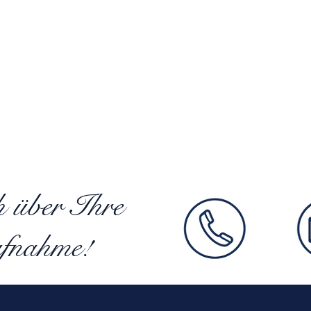
h über Ihre
fnahme!