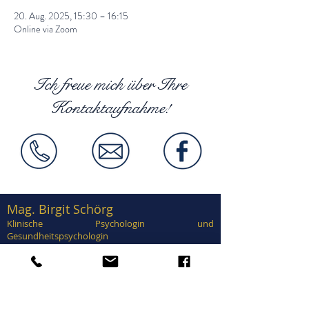
20. Aug. 2025, 15:30 – 16:15
Online via Zoom
Ich freue mich über Ihre
Kontaktaufnahme!
Mag. Birgit Schörg
Klinische Psychologin und
Gesundheitspsychologin
Supervisorin, EuroPsy zertifiziert
Zertifiziert in Traumatherapie, EMDR,
Brainspotting, Notfallpsychologie, Forensische
Psychologie, Sexualtherapie