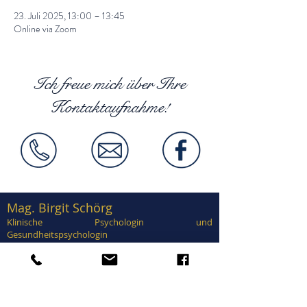
23. Juli 2025, 13:00 – 13:45
Online via Zoom
Ich freue mich über Ihre
Kontaktaufnahme!
Mag. Birgit Schörg
Klinische Psychologin und
Gesundheitspsychologin
Supervisorin, EuroPsy zertifiziert
Zertifiziert in Traumatherapie, EMDR,
Brainspotting, Notfallpsychologie, Forensische
Psychologie, Sexualtherapie