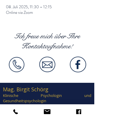
08. Juli 2025, 11:30 – 12:15
Online via Zoom
Ich freue mich über Ihre
Kontaktaufnahme!
Mag. Birgit Schörg
Klinische Psychologin und
Gesundheitspsychologin
Supervisorin, EuroPsy zertifiziert
Zertifiziert in Traumatherapie, EMDR,
Brainspotting, Notfallpsychologie, Forensische
Psychologie, Sexualtherapie