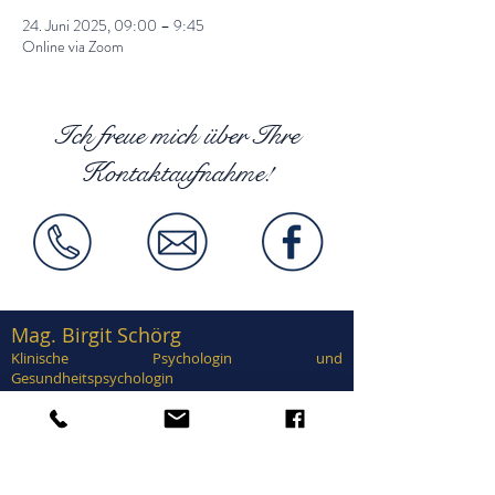
24. Juni 2025, 09:00 – 9:45
Online via Zoom
Ich freue mich über Ihre
Kontaktaufnahme!
Mag. Birgit Schörg
Klinische Psychologin und
Gesundheitspsychologin
Supervisorin, EuroPsy zertifiziert
Zertifiziert in Traumatherapie, EMDR,
Brainspotting, Notfallpsychologie, Forensische
Psychologie, Sexualtherapie