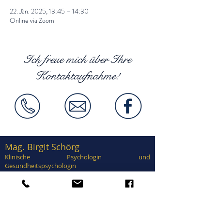
22. Jän. 2025, 13:45 – 14:30
Online via Zoom
Ich freue mich über Ihre
Kontaktaufnahme!
Mag. Birgit Schörg
Klinische Psychologin und
Gesundheitspsychologin
Supervisorin, EuroPsy zertifiziert
Zertifiziert in Traumatherapie, EMDR,
Brainspotting, Notfallpsychologie, Forensische
Psychologie, Sexualtherapie