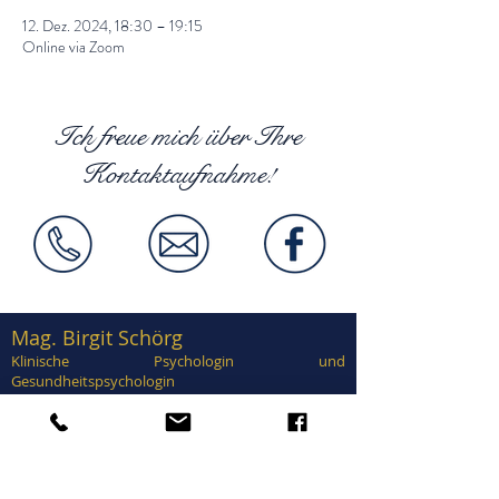
12. Dez. 2024, 18:30 – 19:15
Online via Zoom
Ich freue mich über Ihre
Kontaktaufnahme!
Mag. Birgit Schörg
Klinische Psychologin und
Gesundheitspsychologin
Supervisorin, EuroPsy zertifiziert
Zertifiziert in Traumatherapie, EMDR,
Brainspotting, Notfallpsychologie, Forensische
Psychologie, Sexualtherapie