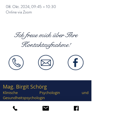
08. Okt. 2024, 09:45 – 10:30
Online via Zoom
Ich freue mich über Ihre
Kontaktaufnahme!
Mag. Birgit Schörg
Klinische Psychologin und
Gesundheitspsychologin
Supervisorin, EuroPsy zertifiziert
Zertifiziert in Traumatherapie, EMDR,
Brainspotting, Notfallpsychologie, Forensische
Psychologie, Sexualtherapie