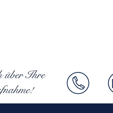
h über Ihre
fnahme!