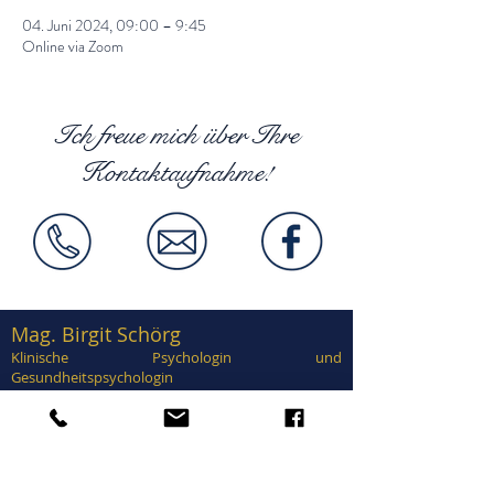
04. Juni 2024, 09:00 – 9:45
Online via Zoom
Ich freue mich über Ihre
Kontaktaufnahme!
Mag. Birgit Schörg
Klinische Psychologin und
Gesundheitspsychologin
Supervisorin, EuroPsy zertifiziert
Zertifiziert in Traumatherapie, EMDR,
Brainspotting, Notfallpsychologie, Forensische
Psychologie, Sexualtherapie