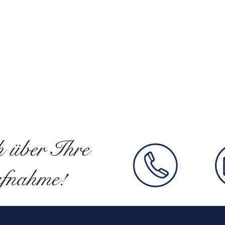
h über Ihre
fnahme!