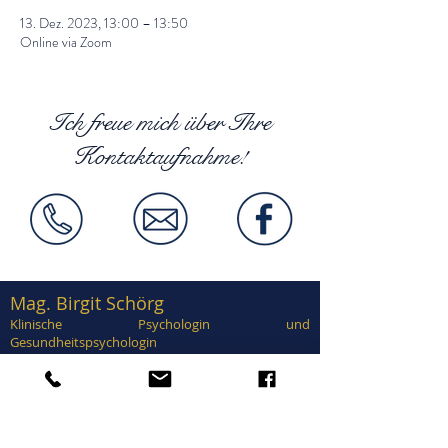
13. Dez. 2023, 13:00 – 13:50
Online via Zoom
Ich freue mich über Ihre
Kontaktaufnahme!
Mag. Birgit Schörg
Klinische Psychologin und
Gesundheitspsychologin
Supervisorin, EuroPsy zertifiziert
Zertifiziert in Traumatherapie, EMDR,
Brainspotting, Notfallpsychologie, Forensische
Psychologie, Sexualtherapie