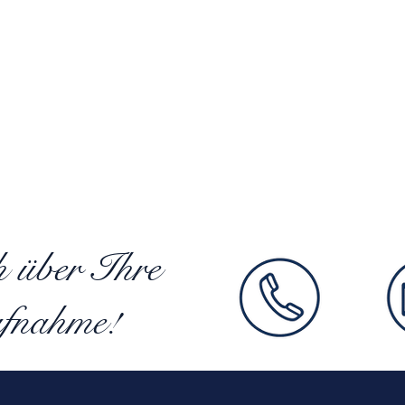
h über Ihre
fnahme!