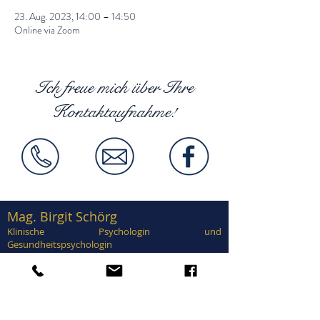
23. Aug. 2023, 14:00 – 14:50
Online via Zoom
Ich freue mich über Ihre
Kontaktaufnahme!
Mag. Birgit Schörg
Klinische Psychologin und
Gesundheitspsychologin
Supervisorin, EuroPsy zertifiziert
Zertifiziert in Traumatherapie, EMDR,
Brainspotting, Notfallpsychologie, Forensische
Psychologie, Sexualtherapie