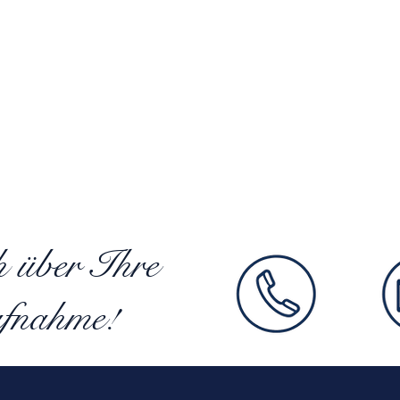
h über Ihre
fnahme!