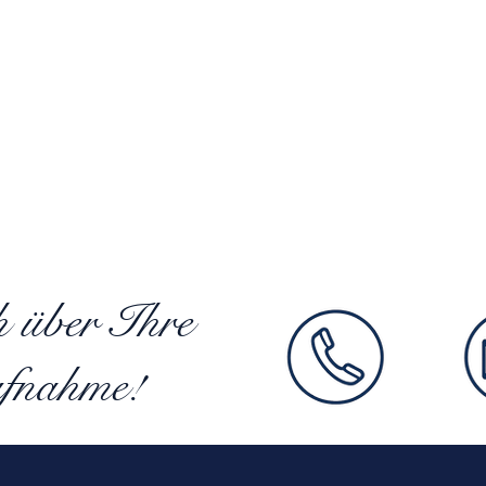
h über Ihre
fnahme!