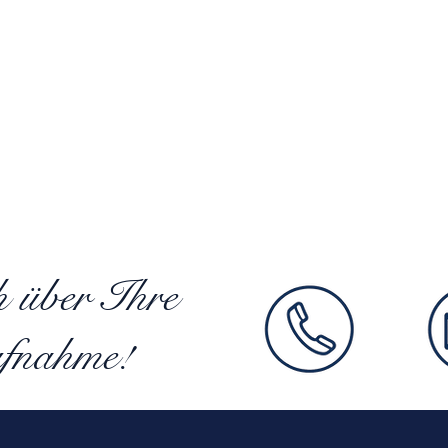
h über Ihre
fnahme!