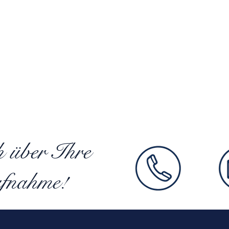
h über Ihre
fnahme!