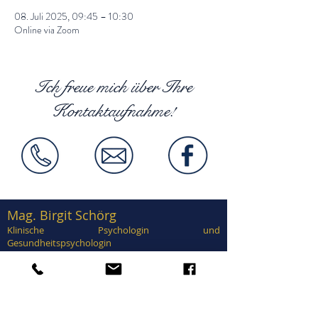
08. Juli 2025, 09:45 – 10:30
Online via Zoom
Ich freue mich über Ihre
Kontaktaufnahme!
Mag. Birgit Schörg
Klinische Psychologin und
Gesundheitspsychologin
Supervisorin, EuroPsy zertifiziert
Zertifiziert in Traumatherapie, EMDR,
Brainspotting, Notfallpsychologie, Forensische
Psychologie, Sexualtherapie