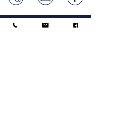
Mag. Birgit Schörg
Klinische Psychologin und
Gesundheitspsychologin
Supervisorin, EuroPsy zertifiziert
Zertifiziert in Traumatherapie, EMDR,
Brainspotting, Notfallpsychologie, Forensische
Psychologie, Sexualtherapie
© Mag. Birgit Schörg, 2024 |
Impressum
Praxiszeiten
Mo, Di: Diagnostik
Mi, Do, Fr: 09:00 - 13:00
Di: 15:00 - 19:00
(um Terminvereinbarung wird gebeten)
Absagen innerhalb von
48
Stunden vor dem
Termin müssen verrechnet werden.
Kontakt
Abt-Karl-Gasse 1/6
1180 Wien