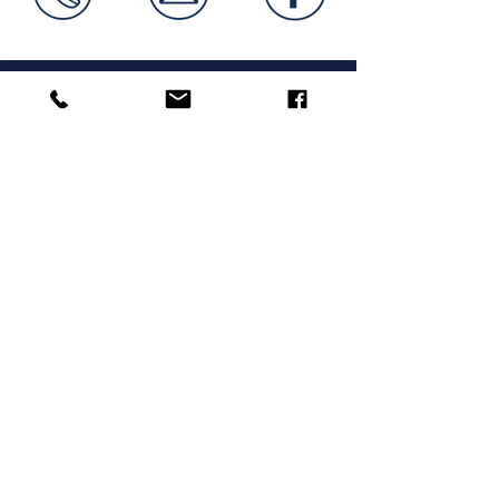
Mag. Birgit Schörg
Klinische Psychologin und
Gesundheitspsychologin
Supervisorin, EuroPsy zertifiziert
Zertifiziert in Traumatherapie, EMDR,
Brainspotting, Notfallpsychologie, Forensische
Psychologie, Sexualtherapie
© Mag. Birgit Schörg, 2024 |
Impressum
Praxiszeiten
Mo, Di: Diagnostik
Mi, Do, Fr: 09:00 - 13:00
Di: 15:00 - 19:00
(um Terminvereinbarung wird gebeten)
Absagen innerhalb von
48
Stunden vor dem
Termin müssen verrechnet werden.
Kontakt
Abt-Karl-Gasse 1/6
1180 Wien